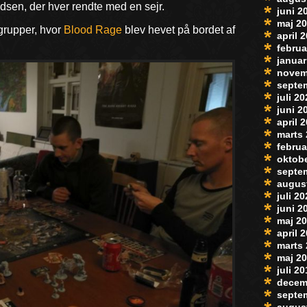
dsen, der hver rendte med en sejr.
juni 2
maj 2
 grupper, hvor
Blood Rage
blev hevet på bordet af
april 
februa
januar
novem
septe
juli 2
juni 2
april 
marts
februa
oktob
septe
augus
juli 2
juni 2
maj 2
april 
marts
maj 2
juli 2
decem
septe
augus