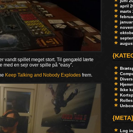
juni 2
april 
marts
februa
januar
novem
oktob
septe
augus
{KATE
her vandt spillet meget stort. Til gengæld lærte
 med en sejr over spille på “easy”.
Brætsp
Compu
rne
Keep Talking and Nobody Explodes
frem.
Divers
Hjemm
Ikke k
Kortsp
Rolles
Unbox
{META
Log i