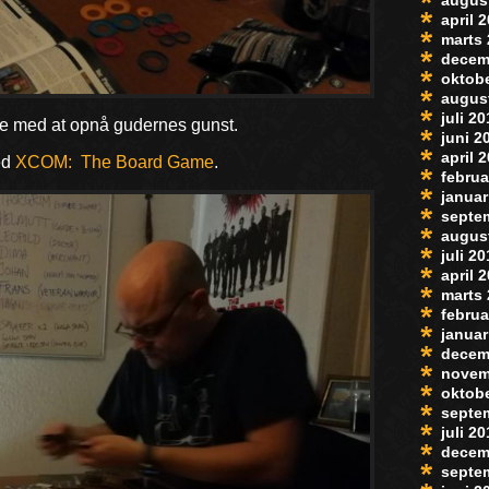
april 
marts
decem
oktob
augus
juli 2
dte med at opnå gudernes gunst.
juni 2
april 
ed
XCOM: The Board Game
.
februa
januar
septe
augus
juli 2
april 
marts
februa
januar
decem
novem
oktob
septe
juli 2
decem
septe