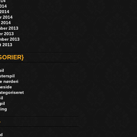
014
2014
 2014
r 2014
 2014
ber 2013
er 2013
mber 2013
t 2013
GORIER}
il
terspil
e nørderi
eside
ategoriseret
il
pil
ing
}
nd