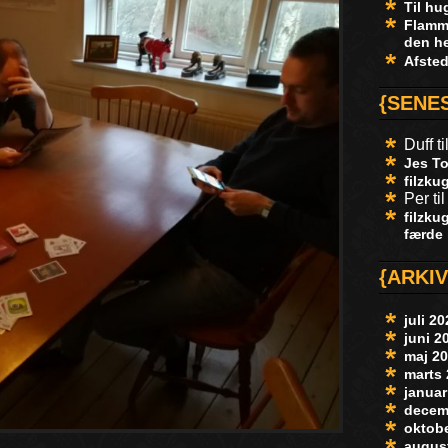
Til h
Flamme
den he
Afste
{SENE
Duff
ti
Jes To
filzku
Per
ti
filzku
færde 
{ARKI
juli 2
juni 2
maj 2
marts
januar
decem
oktob
augus