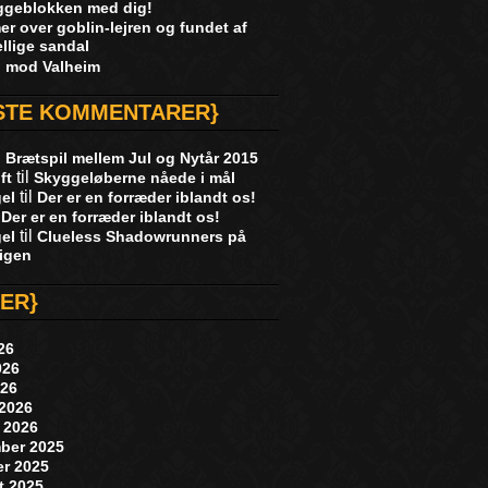
uggeblokken med dig!
r over goblin-lejren og fundet af
llige sandal
d mod Valheim
STE KOMMENTARER}
l
Brætspil mellem Jul og Nytår 2015
til
ft
Skyggeløberne nåede i mål
til
gel
Der er en forræder iblandt os!
l
Der er en forræder iblandt os!
til
gel
Clueless Shadowrunners på
igen
VER}
026
026
026
 2026
 2026
ber 2025
er 2025
t 2025