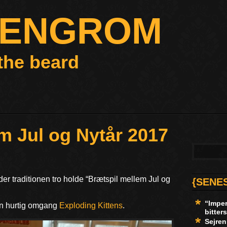
LENGROM
the beard
m Jul og Nytår 2017
er traditionen tro holde “Brætspil mellem Jul og
{SENE
“Imper
en hurtig omgang
Exploding Kittens
.
bitte
Sejren