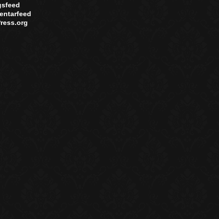
gsfeed
ntarfeed
ress.org