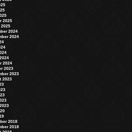
025
025
2025
r 2025
 2025
ber 2024
mber 2024
024
024
2024
 2024
r 2024
er 2023
mber 2023
t 2023
023
023
023
2023
 2023
020
019
ber 2018
mber 2018
t 2018