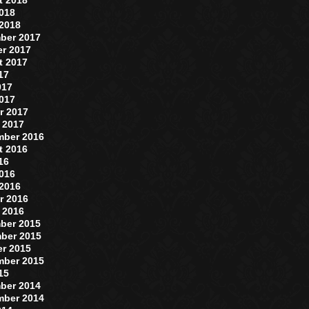
2018
 2018
ber 2017
er 2017
t 2017
017
017
2017
r 2017
 2017
mber 2016
t 2016
016
2016
 2016
r 2016
 2016
ber 2015
ber 2015
er 2015
mber 2015
015
ber 2014
mber 2014