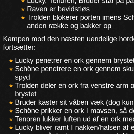
Lucky, Tenoren, Bruder står på pa
Raven er bevidstløs
Trolden blokerer porten imens Sch
anden række og bakker op
Kampen mod den næsten uendelige horde
fortsætter:
Lucky penetrer en ork gennem bryste
Schöne penetrere en ork gennem sku
spyd
Trolden deler en ork fra venstre arm 
brystet
Bruder kaster sit våben væk (dog kun
Schöne prikker en ork I mavsen, så de
Tenoren lukker luften ud af en ork me
Lucky bliver ramt I nakken/halsen af 