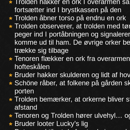
Trolden hakker en ork I overarmen så 
fortsætter ind I brystkassen på den
Trolden åbner torso på endnu en ork
Trolden observerer, at trolden med t
peger ind I portåbningen og signalerer,
komme ud til ham. De øvrige orker b
trække sig tilbage
Tenoren flækker en ork fra overarmen 
hofteskålen
Bruder hakker skulderen og lidt af ho
Schöne råber, at folkene på gården s
porten
Trolden bemærker, at orkerne bliver 
afstand
Tenoren og Trolden hører ulvehyl… o
Bruder looter Lucky’s lig