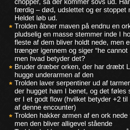
chopper, så der kommer sovs ud. Han
færdig – død, udslettet og er stoppet
Heldet løb ud.
Trolden åbner maven på endnu en ork
pludselig en masse stemmer inde I h
fleste af dem bliver holdt nede, men 
trænger igennem og siger “he cannot 
men hvad betyder det?
Bruder dræber orken, der har dræbt L
hugge underarmen af den
Trolden laver serpentiner ud af tarme
der hugget ham I benet, og det føles
er I et godt flow (hvilket betyder +2 t
af denne encounter)
Trolden hakker armen af en ork nede 
men den bliver alligevel stående