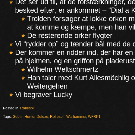
Det ser ud til, at de forstærkninger, d
besked efter, er ankommet – “Dial a K
Trolden forsøger at lokke orken m
at komme og kæmpe, men han vil
De resterende orker flygter
Vi “rydder op” og tænder bål med de 
Der kommer en ridder ind, der har en g
på hjelmen, og en griffon på pladerus
Wilhelm Weltschmertz
Han taler med Kurt Allesmöchlig o
Weitergehen
Vi begraver Lucky
Posted in:
Rollespil
Tags:
Goblin Hunter Deluxe
,
Rollespil
,
Warhammer
,
WFRP1